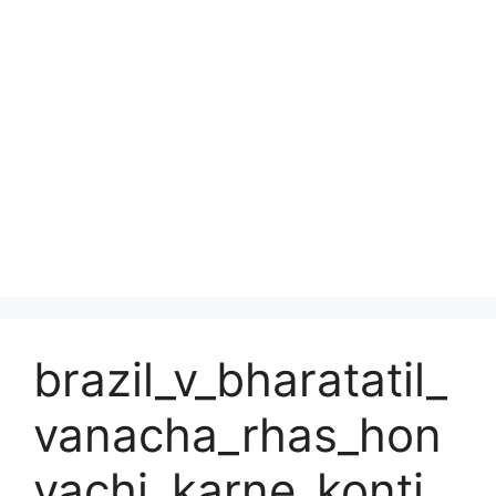
brazil_v_bharatatil_
vanacha_rhas_hon
yachi_karne_konti