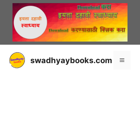
Skip
to
content
swadhyaybooks.com
Menu