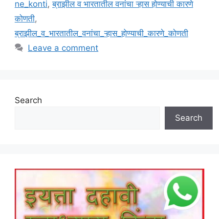
ne_konti
,
ब्राझील व भारतातील वनांचा ऱ्हास होण्याची कारणे
कोणती
,
ब्राझील_व_भारतातील_वनांचा_ऱ्हास_होण्याची_कारणे_कोणती
Leave a comment
Search
Search