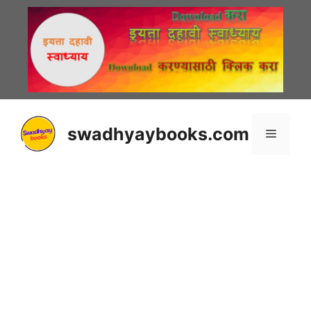
Skip
to
content
swadhyaybooks.com
Menu