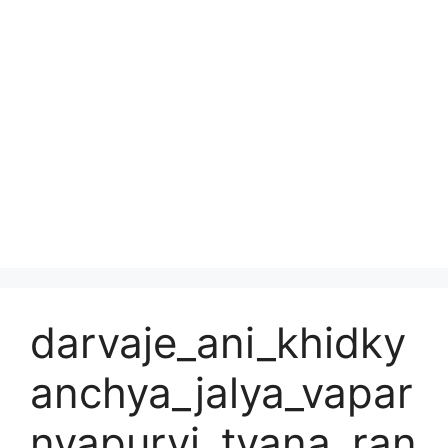
darvaje_ani_khidky
anchya_jalya_vapar
nyapurvi_tyana_ran