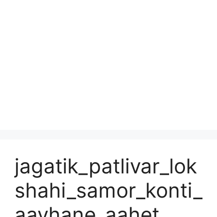
jagatik_patlivar_lok
shahi_samor_konti_
aavhane_aahet