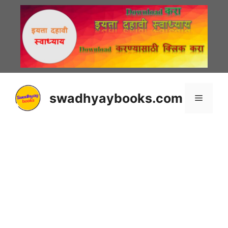
Skip
to
content
swadhyaybooks.com
Menu