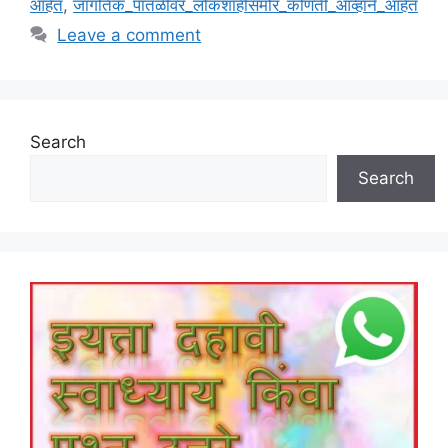
आहेत
,
जागतिक_पातळीवर_लोकशाहीसमोर_कोणती_आव्हाने_आहेत
Leave a comment
Search
Search