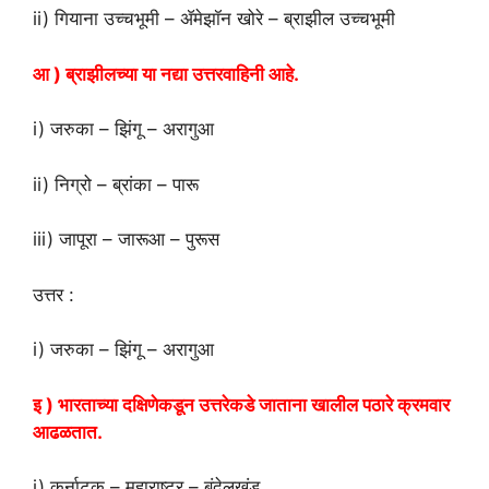
ii) गियाना उच्चभूमी – ॲमेझॉन खोरे – ब्राझील उच्चभूमी
आ ) ब्राझीलच्या या नद्या उत्तरवाहिनी आहे.
i) जरुका – झिंगू – अरागुआ
ii) निग्रो – ब्रांका – पारू
iii) जापूरा – जारूआ – पुरूस
उत्तर :
i) जरुका – झिंगू – अरागुआ
इ ) भारताच्या दक्षिणेकडून उत्तरेकडे जाताना खालील पठारे क्रमवार
आढळतात.
i) कर्नाटक – महाराष्ट्र – बुंदेलखंड