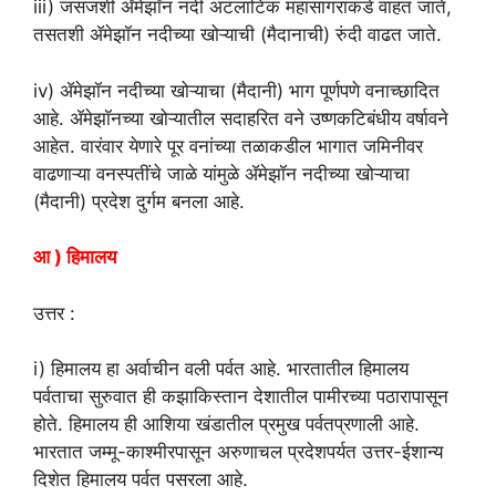
iii) जसजशी ॲमेझॉन नदी अटलांटिक महासागराकडे वाहत जाते,
तसतशी ॲमेझॉन नदीच्या खोऱ्याची (मैदानाची) रुंदी वाढत जाते.
iv) ॲमेझॉन नदीच्या खोऱ्याचा (मैदानी) भाग पूर्णपणे वनाच्छादित
आहे. ॲमेझॉनच्या खोऱ्यातील सदाहरित वने उष्णकटिबंधीय वर्षावने
आहेत. वारंवार येणारे पूर वनांच्या तळाकडील भागात जमिनीवर
वाढणाऱ्या वनस्पतींचे जाळे यांमुळे ॲमेझॉन नदीच्या खोऱ्याचा
(मैदानी) प्रदेश दुर्गम बनला आहे.
आ ) हिमालय
उत्तर :
i) हिमालय हा अर्वाचीन वली पर्वत आहे. भारतातील हिमालय
पर्वताचा सुरुवात ही कझाकिस्तान देशातील पामीरच्या पठारापासून
होते. हिमालय ही आशिया खंडातील प्रमुख पर्वतप्रणाली आहे.
भारतात जम्मू-काश्मीरपासून अरुणाचल प्रदेशपर्यत उत्तर-ईशान्य
दिशेत हिमालय पर्वत पसरला आहे.