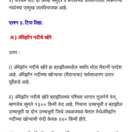
v) पश्चिम घाट हा अरबी समुद्र व बंगालच्या उपसागराला मिळणाऱ्या
नद्यांच्या प्रमुख जलविभाजक आहे.
प्रश्न ३. टिपा लिहा.
अ ) ॲमेझाॅन नदीचे खोरे
उत्तर :
i) ॲमेझॉन नदीचे खोरे हा ब्राझीलमधील सर्वांत मोठा मैदानी प्रदेश
आहे. ॲमेझॉन नदीच्या खोऱ्याचा (मैदानाचा) सर्वसाधारण उतार
पूर्वेकडे आहे.
ii) ॲमेझॉन नदीचे खोरे ब्राझीलच्या पश्चिम भागात तुलनेने रुंद,
म्हणजेच सुमारे १३०० किमी रुंद आहे. गियाना उच्चभूमी व ब्राझील
उच्चभूमी या दोन उच्चभूमी जिथे जवळजवळ येतात तेथेॲमेझॉन
नदीच्या खोऱ्याची रुंदी केवळ २४० किमी होते.