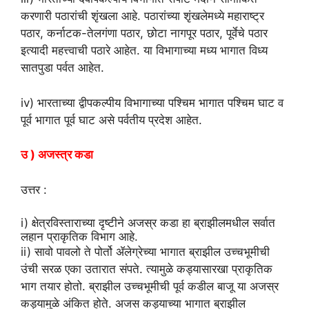
करणारी पठारांची शृंखला आहे. पठारांच्या शृंखलेमध्ये महाराष्ट्र
पठार, कर्नाटक-तेलगंणा पठार, छोटा नागपूर पठार, पूर्वेचे पठार
इत्यादी महत्त्वाची पठारे आहेत. या विभागाच्या मध्य भागात विध्य
सातपुडा पर्वत आहेत.
iv) भारताच्या द्वीपकल्पीय विभागाच्या पश्चिम भागात पश्चिम घाट व
पूर्व भागात पूर्व घाट असे पर्वतीय प्रदेश आहेत.
उ ) अजस्त्र कडा
उत्तर :
i) क्षेत्रविस्ताराच्या दृष्टीने अजस्र कडा हा ब्राझीलमधील सर्वात
लहान प्राकृतिक विभाग आहे.
ii) सावो पावलो ते पोर्तो ॲलेग्रेच्या भागात ब्राझील उच्चभूमीची
उंची सरळ एका उतारात संपते. त्यामुळे कड्यासारखा प्राकृतिक
भाग तयार होतो. ब्राझील उच्चभूमीची पूर्व कडील बाजू या अजस्र
कड्यामुळे अंकित होते. अजस कड्याच्या भागात ब्राझील