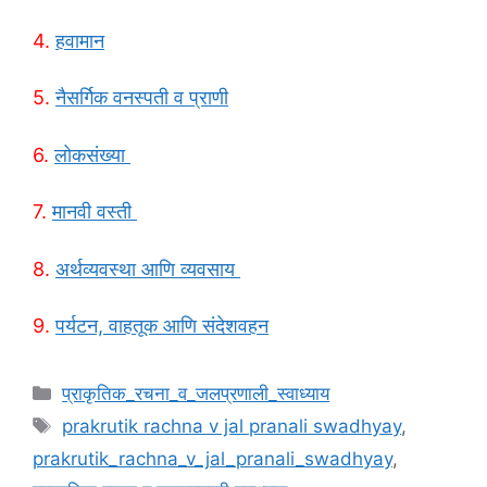
4.
हवामान
5.
नैसर्गिक वनस्पती व प्राणी
6.
लोकसंख्या
7.
मानवी वस्ती
8.
अर्थव्यवस्था आणि व्यवसाय
9.
पर्यटन, वाहतूक आणि संदेशवहन
Categories
प्राकृतिक_रचना_व_जलप्रणाली_स्वाध्याय
Tags
prakrutik rachna v jal pranali swadhyay
,
prakrutik_rachna_v_jal_pranali_swadhyay
,