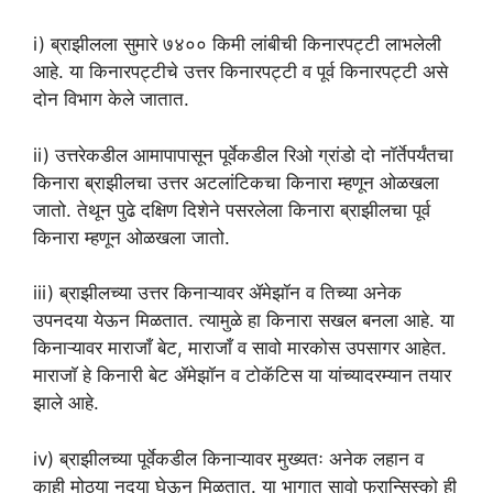
i) ब्राझीलला सुमारे ७४०० किमी लांबीची किनारपट्टी लाभलेली
आहे. या किनारपट्टीचे उत्तर किनारपट्टी व पूर्व किनारपट्टी असे
दोन विभाग केले जातात.
ii) उत्तरेकडील आमापापासून पूर्वेकडील रिओ ग्रांडो दो नॉर्तेपर्यंतचा
किनारा ब्राझीलचा उत्तर अटलांटिकचा किनारा म्हणून ओळखला
जातो. तेथून पुढे दक्षिण दिशेने पसरलेला किनारा ब्राझीलचा पूर्व
किनारा म्हणून ओळखला जातो.
iii) ब्राझीलच्या उत्तर किनाऱ्यावर ॲमेझॉन व तिच्या अनेक
उपनदया येऊन मिळतात. त्यामुळे हा किनारा सखल बनला आहे. या
किनाऱ्यावर माराजाँ बेट, माराजाँ व सावो मारकोस उपसागर आहेत.
माराजाॅ हे किनारी बेट ॲमेझॉन व टोकॅटिस या यांच्यादरम्यान तयार
झाले आहे.
iv) ब्राझीलच्या पूर्वेकडील किनाऱ्यावर मुख्यतः अनेक लहान व
काही मोठ्या नदया घेऊन मिळतात. या भागात सावो फ्रान्सिस्को ही