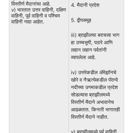
विस्तीर्ण मैदानांचा आहे.
4. मैदानी प्रदेश
v) भारतात उत्तर वाहिनी, दक्षिण
वाहिनी, पूर्व वाहिनी व पश्चिम
5. द्वीपसमूह
वाहिनी नद्या आहेत.
iii) ब्राझीलचा बराचसा भाग
हा उच्चभूमी, पठारे आणि
लहान लहान पर्वतांनी
व्यापलेला आहे.
iv) उत्तरेकडील ॲमेझाॅनचे
खोरे व नैऋत्येकडील पॅराग्वे
नदीच्या उगमाकडील प्रदेश
सोडल्यास ब्राझीलमध्ये
विस्तीर्ण मैदाने अभावानेच
आढळतात. किनारी भागातही
विस्तीर्ण मैदाने नाहीत.
v) ब्राझीलमध्ये पूर्व वाहिनी