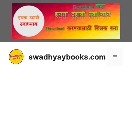
Skip
to
content
swadhyaybooks.com
Menu