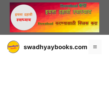
Skip
to
content
swadhyaybooks.com
Menu