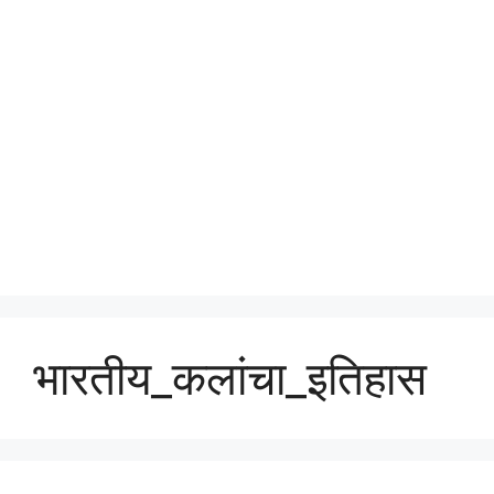
भारतीय_कलांचा_इतिहास