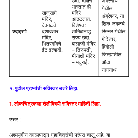
उदा. दक्षिण
अंबरनाथ
भारतात ही
येथील
खजुराहो
मंदिरे
अंब्रेश्वर, ना
मंदिर,
आढळतात.
शिक जवळचे
देवगढचे
विशेषतः
उदाहरणे
दशावतार
तामिळनाडू
सिन्नर येथील
मंदिर,
राज्य उदा.
गोंदेश्वर,
भितरगाँवचे
बालाजी मंदिर
हिंगोली
ईंट इत्यादी.
– तिरुपती,
जिल्ह्यातील
मीनाक्षी मंदिर
– मदुराई.
औंढा
नागनाथ
५. पुढील प्रश्नांची सविस्तर उत्तरे लिहा.
1. लोकचित्रकला शैलीविषयी सविस्तर माहिती लिहा.
उत्तर :
अश्मयुगीन काळापासून गुहाचित्रांची परंपरा चालू आहे. या