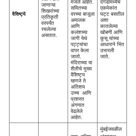
मजले आहेत.
दगडांमध्येच
जाणाऱ्या
समितच्या
एकमेकांत
शिखरांच्या
वैशिष्ट्ये
वरच्या बाजूला
घट्ट बसतील
प्रतिकृती
अमालक
अशा
वरपर्यंत
आणि
कातलेल्या
रचलेल्या
कलंशच्या
खोबणी आणि
असतात.
जागी येथे
कुसू यांच्या
पट्ट्यांचा
आधाराने भिंत
वापर केला
उभारली
जातो.
जाते.
मंदिराच्या या
शैलीचे मुख्य
वैशिष्ट्य
म्हणजे ते
अतिशय
उच्च आणि
प्रशस्त
अंगणात
वेढलेले
आहेत.
मुंबईजवळील