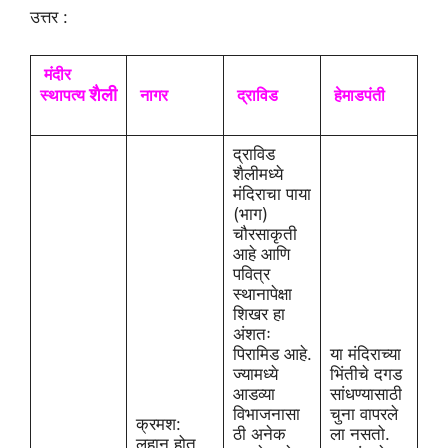
उत्तर :
मंदीर
शैली
स्थापत्य
नागर
द्राविड
हेमाडपंती
द्राविड
शैलीमध्ये
मंदिराचा पाया
(भाग)
चौरसाकृती
आहे आणि
पवित्र
स्थानापेक्षा
शिखर हा
अंशतः
पिरामिड आहे.
या मंदिराच्या
ज्यामध्ये
भिंतीचे दगड
आडव्या
सांधण्यासाठी
विभाजनासा
चुना वापरले
क्रमश:
ठी अनेक
ला नसतो.
लहान होत