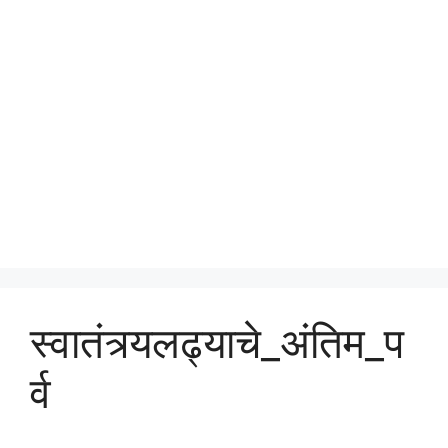
स्वातंत्र्यलढ्याचे_अंतिम_प
र्व