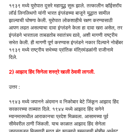
१९३९ मध्ये युरोपात दुसरे महायुद्ध सुरू झाले. तत्कालीन व्हाॅईसरॉय
लॉर्ड लिनलिथगो यांनी भारत इंग्लंडच्या बाजूने युद्धात सामील
झाल्याची घोषणा केली. युरोपात लोकशाहीचे रक्षण करण्यासाठी
आपण लढत असल्याचा दावा इंग्लंडने केला हा दावा खरा असेल, तर
इंग्लंडने भारताला ताबडतोब स्वातंत्र्य द्यावे, अशी मागणी राष्ट्रीय
सभेत केली. ही मागणी पूर्ण करण्यास इंग्लंडने नकार दिल्याने नोव्हेंबर
१९३९ मध्ये राष्ट्रीय सभेच्या प्रांतिक मंत्रिमंडळांनी राजीनामे
दिले.
2) आझाद हिंद सिनेला शस्त्रे खाली ठेवावी लागली.
उत्तर :
१९४३ मध्ये जपानने अंदमान व निकोबार बेटे जिंकून आझाद हिंद
सरकारच्या ताब्यात दिले. १९४४ मध्ये आझाद हिंद सनेने
म्यानमारमधील आराकानचा प्रदेश मिळवला. आसामच्या पूर्व
सीमेवरील ठाणी जिंकली. याच काळात आझाद हिंद सेनेला
जपानकडून मिळणारी मदत बंद झाल्याने इम्फाळची मोहीम अर्धवट