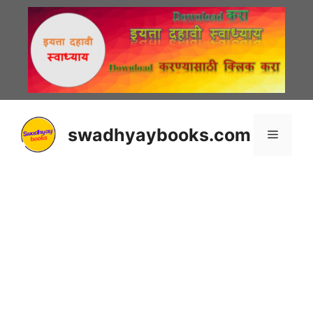
Skip
to
content
swadhyaybooks.com
Menu