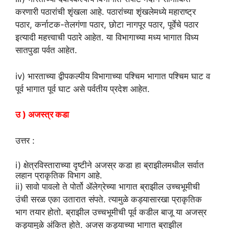
करणारी पठारांची शृंखला आहे. पठारांच्या शृंखलेमध्ये महाराष्ट्र
पठार, कर्नाटक-तेलगंणा पठार, छोटा नागपूर पठार, पूर्वेचे पठार
इत्यादी महत्त्वाची पठारे आहेत. या विभागाच्या मध्य भागात विध्य
सातपुडा पर्वत आहेत.
iv) भारताच्या द्वीपकल्पीय विभागाच्या पश्चिम भागात पश्चिम घाट व
पूर्व भागात पूर्व घाट असे पर्वतीय प्रदेश आहेत.
उ ) अजस्त्र कडा
उत्तर :
i) क्षेत्रविस्ताराच्या दृष्टीने अजस्र कडा हा ब्राझीलमधील सर्वात
लहान प्राकृतिक विभाग आहे.
ii) सावो पावलो ते पोर्तो ॲलेग्रेच्या भागात ब्राझील उच्चभूमीची
उंची सरळ एका उतारात संपते. त्यामुळे कड्यासारखा प्राकृतिक
भाग तयार होतो. ब्राझील उच्चभूमीची पूर्व कडील बाजू या अजस्र
कड्यामुळे अंकित होते. अजस कड्याच्या भागात ब्राझील