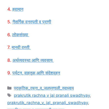
4.
हवामान
5.
नैसर्गिक वनस्पती व प्राणी
6.
लोकसंख्या
7.
मानवी वस्ती
8.
अर्थव्यवस्था आणि व्यवसाय
9.
पर्यटन, वाहतूक आणि संदेशवहन
Categories
प्राकृतिक_रचना_व_जलप्रणाली_स्वाध्याय
Tags
prakrutik rachna v jal pranali swadhyay
,
prakrutik_rachna_v_jal_pranali_swadhyay
,