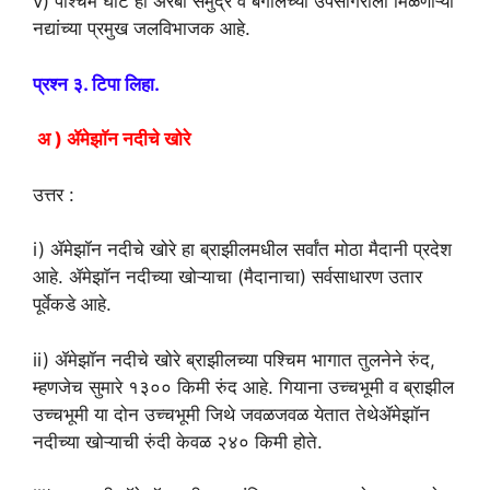
v) पश्चिम घाट हा अरबी समुद्र व बंगालच्या उपसागराला मिळणाऱ्या
नद्यांच्या प्रमुख जलविभाजक आहे.
प्रश्न ३. टिपा लिहा.
अ ) ॲमेझाॅन नदीचे खोरे
उत्तर :
i) ॲमेझॉन नदीचे खोरे हा ब्राझीलमधील सर्वांत मोठा मैदानी प्रदेश
आहे. ॲमेझॉन नदीच्या खोऱ्याचा (मैदानाचा) सर्वसाधारण उतार
पूर्वेकडे आहे.
ii) ॲमेझॉन नदीचे खोरे ब्राझीलच्या पश्चिम भागात तुलनेने रुंद,
म्हणजेच सुमारे १३०० किमी रुंद आहे. गियाना उच्चभूमी व ब्राझील
उच्चभूमी या दोन उच्चभूमी जिथे जवळजवळ येतात तेथेॲमेझॉन
नदीच्या खोऱ्याची रुंदी केवळ २४० किमी होते.