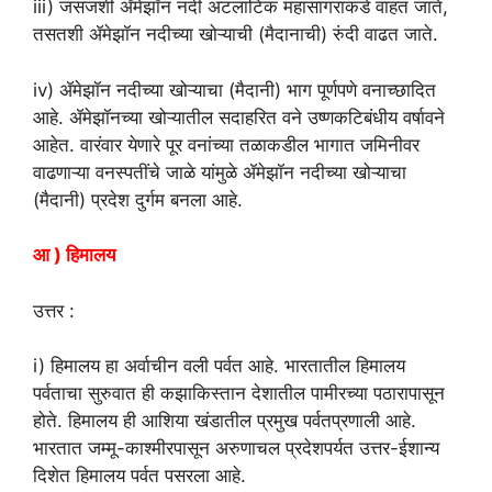
iii) जसजशी ॲमेझॉन नदी अटलांटिक महासागराकडे वाहत जाते,
तसतशी ॲमेझॉन नदीच्या खोऱ्याची (मैदानाची) रुंदी वाढत जाते.
iv) ॲमेझॉन नदीच्या खोऱ्याचा (मैदानी) भाग पूर्णपणे वनाच्छादित
आहे. ॲमेझॉनच्या खोऱ्यातील सदाहरित वने उष्णकटिबंधीय वर्षावने
आहेत. वारंवार येणारे पूर वनांच्या तळाकडील भागात जमिनीवर
वाढणाऱ्या वनस्पतींचे जाळे यांमुळे ॲमेझॉन नदीच्या खोऱ्याचा
(मैदानी) प्रदेश दुर्गम बनला आहे.
आ ) हिमालय
उत्तर :
i) हिमालय हा अर्वाचीन वली पर्वत आहे. भारतातील हिमालय
पर्वताचा सुरुवात ही कझाकिस्तान देशातील पामीरच्या पठारापासून
होते. हिमालय ही आशिया खंडातील प्रमुख पर्वतप्रणाली आहे.
भारतात जम्मू-काश्मीरपासून अरुणाचल प्रदेशपर्यत उत्तर-ईशान्य
दिशेत हिमालय पर्वत पसरला आहे.