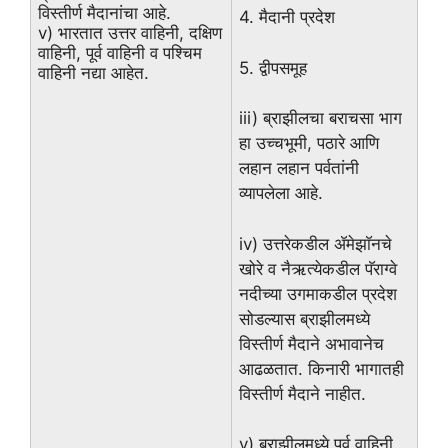
विस्तीर्ण मैदानांचा आहे.
4. मैदानी प्रदेश
v) भारतात उत्तर वाहिनी, दक्षिण
वाहिनी, पूर्व वाहिनी व पश्चिम
5. द्वीपसमूह
वाहिनी नद्या आहेत.
iii) ब्राझीलचा बराचसा भाग
हा उच्चभूमी, पठारे आणि
लहान लहान पर्वतांनी
व्यापलेला आहे.
iv) उत्तरेकडील ॲमेझाॅनचे
खोरे व नैऋत्येकडील पॅराग्वे
नदीच्या उगमाकडील प्रदेश
सोडल्यास ब्राझीलमध्ये
विस्तीर्ण मैदाने अभावानेच
आढळतात. किनारी भागातही
विस्तीर्ण मैदाने नाहीत.
v) ब्राझीलमध्ये पूर्व वाहिनी