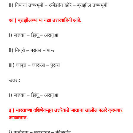
ii) गियाना उच्चभूमी – ॲमेझॉन खोरे – ब्राझील उच्चभूमी
आ ) ब्राझीलच्या या नद्या उत्तरवाहिनी आहे.
i) जरुका – झिंगू – अरागुआ
ii) निग्रो – ब्रांका – पारू
iii) जापूरा – जारूआ – पुरूस
उत्तर :
i) जरुका – झिंगू – अरागुआ
इ ) भारताच्या दक्षिणेकडून उत्तरेकडे जाताना खालील पठारे क्रमवार
आढळतात.
i) कर्नाटक – महाराष्ट्र – बुंदेलखंड