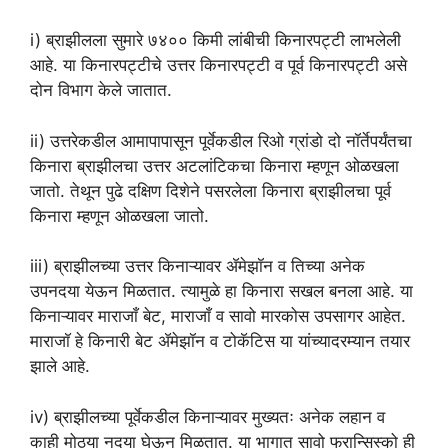
i) ब्राझीलला सुमारे ७४०० किमी लांबीची किनारपट्टी लाभलेली
आहे. या किनारपट्टीचे उत्तर किनारपट्टी व पूर्व किनारपट्टी असे
दोन विभाग केले जातात.
ii) उत्तरेकडील आमापापासून पूर्वेकडील रिओ ग्रांडो दो नॉर्तेपर्यंतचा
किनारा ब्राझीलचा उत्तर अटलांटिकचा किनारा म्हणून ओळखला
जातो. तेथून पुढे दक्षिण दिशेने पसरलेला किनारा ब्राझीलचा पूर्व
किनारा म्हणून ओळखला जातो.
iii) ब्राझीलच्या उत्तर किनाऱ्यावर ॲमेझॉन व तिच्या अनेक
उपनदया येऊन मिळतात. त्यामुळे हा किनारा सखल बनला आहे. या
किनाऱ्यावर माराजाँ बेट, माराजाँ व सावो मारकोस उपसागर आहेत.
माराजाॅ हे किनारी बेट ॲमेझॉन व टोकॅटिस या यांच्यादरम्यान तयार
झाले आहे.
iv) ब्राझीलच्या पूर्वेकडील किनाऱ्यावर मुख्यतः अनेक लहान व
काही मोठ्या नदया घेऊन मिळतात. या भागात सावो फ्रान्सिस्को ही