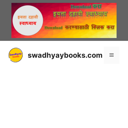
Skip
to
content
swadhyaybooks.com
Menu