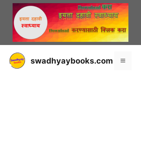
Skip
to
content
swadhyaybooks.com
Menu