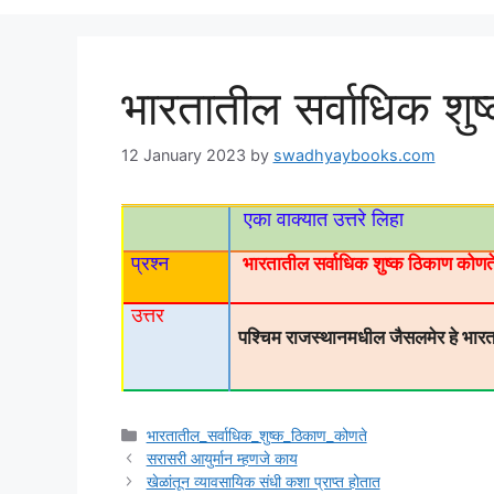
भारतातील सर्वाधिक शु
12 January 2023
by
swadhyaybooks.com
एका वाक्यात उत्तरे लिहा
प्रश्न
भारतातील सर्वाधिक शुष्क ठिकाण कोण
उत्तर
पश्चिम राजस्थानमधील जैसलमेर हे भारत
Categories
भारतातील_सर्वाधिक_शुष्क_ठिकाण_कोणते
सरासरी आयुर्मान म्हणजे काय
खेळांतून व्यावसायिक संधी कशा प्राप्त होतात