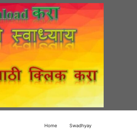
Home
Swadhyay