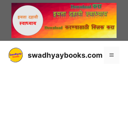
Skip
to
content
swadhyaybooks.com
Menu