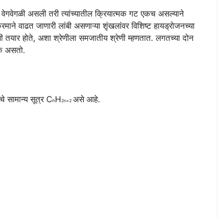
ांबी वेगवेगळी असली तरी त्यांच्यातील क्रियात्मक गट एकच असल्याने
ाक्रमाने वाढत जाणारी लांबी असणाऱ्या शृंखलांवर विशिष्ट हायड्रोजनच्या
ेणी तयार होते, अशा श्रेणीला समजातीय श्रेणी म्हणतात. लगतच्या दोन
क असतो.
े सामान्य सूत्र C
H
असे आहे.
n
2n+2