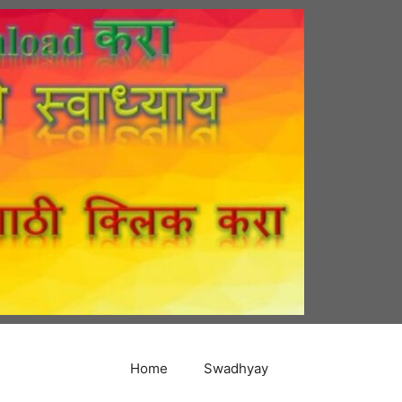
Home
Swadhyay