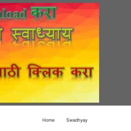
Home
Swadhyay