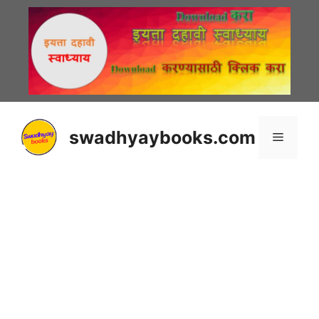
Skip
to
content
swadhyaybooks.com
Menu