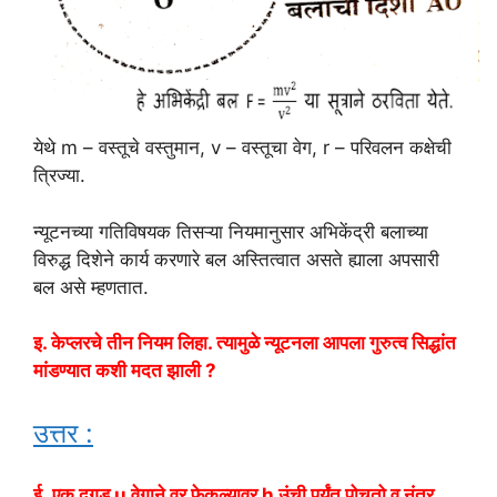
येथे m – वस्तूचे वस्तुमान, v – वस्तूचा वेग, r – परिवलन कक्षेची
त्रिज्या.
न्यूटनच्या गतिविषयक तिसऱ्या नियमानुसार अभिकेंद्री बलाच्या
विरुद्ध दिशेने कार्य करणारे बल अस्तित्वात असते ह्याला अपसारी
बल असे म्हणतात.
इ. केप्लरचे तीन नियम लिहा. त्यामुळे न्यूटनला आपला गुरुत्व सिद्धांत
मांडण्यात कशी मदत झाली ?
उत्तर :
ई. एक दगड u वेगाने वर फेकल्यावर h उंची पर्यंत पोचतो व नंतर