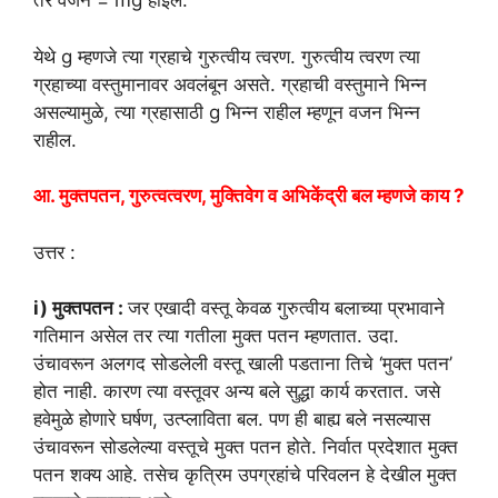
तर वजन = mg होईल.
येथे g म्हणजे त्या ग्रहाचे गुरुत्वीय त्वरण. गुरुत्वीय त्वरण त्या
ग्रहाच्या वस्तुमानावर अवलंबून असते. ग्रहाची वस्तुमाने भिन्न
असल्यामुळे, त्या ग्रहासाठी g भिन्न राहील म्हणून वजन भिन्न
राहील.
आ. मुक्तपतन, गुरुत्वत्वरण, मुक्तिवेग व अभिकेंद्री बल म्हणजे काय ?
उत्तर :
i) मुक्तपतन :
जर एखादी वस्तू केवळ गुरुत्वीय बलाच्या प्रभावाने
गतिमान असेल तर त्या गतीला मुक्त पतन म्हणतात. उदा.
उंचावरून अलगद सोडलेली वस्तू खाली पडताना तिचे ‘मुक्त पतन’
होत नाही. कारण त्या वस्तूवर अन्य बले सुद्धा कार्य करतात. जसे
हवेमुळे होणारे घर्षण, उत्प्लाविता बल. पण ही बाह्य बले नसल्यास
उंचावरून सोडलेल्या वस्तूचे मुक्त पतन होते. निर्वात प्रदेशात मुक्त
पतन शक्य आहे. तसेच कृत्रिम उपग्रहांचे परिवलन हे देखील मुक्त