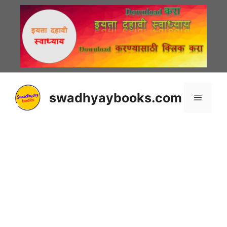
Skip
to
content
swadhyaybooks.com
Menu