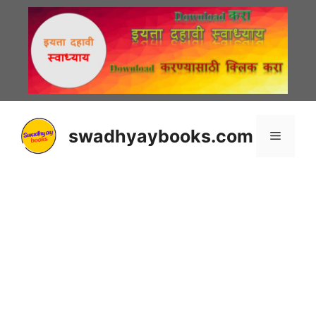
Skip
to
content
swadhyaybooks.com
Menu