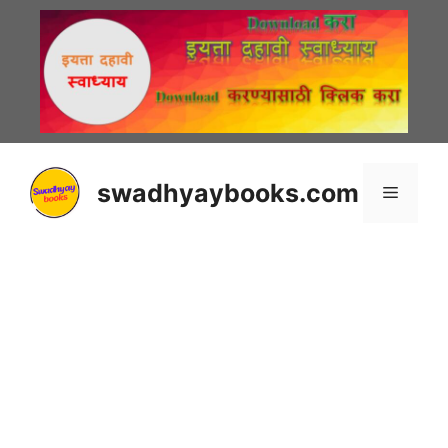
Skip
to
content
swadhyaybooks.com
Menu