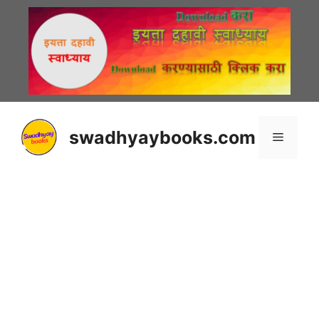
Skip
to
content
swadhyaybooks.com
Menu