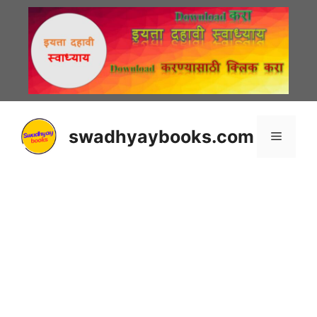
Skip
to
content
swadhyaybooks.com
Menu