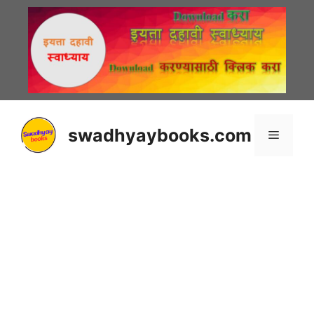
Skip
to
content
swadhyaybooks.com
Menu