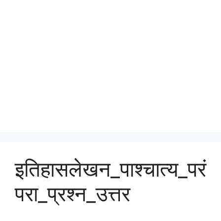
इतिहासलेखन_पाश्चात्य_परं
परा_प्रश्न_उत्तर