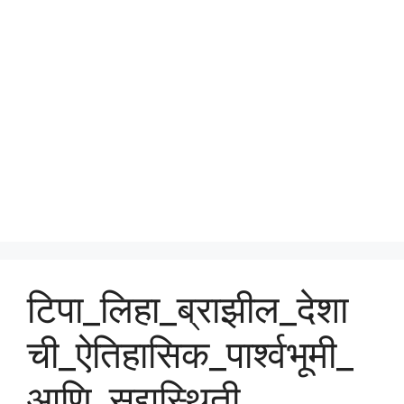
टिपा_लिहा_ब्राझील_देशा
ची_ऐतिहासिक_पार्श्वभूमी_
आणि_सद्यस्थिती