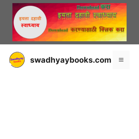
Skip
to
content
swadhyaybooks.com
Menu