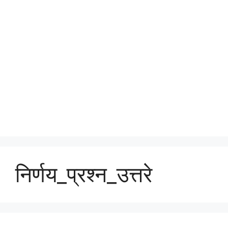
निर्णय_प्रश्न_उत्तरे