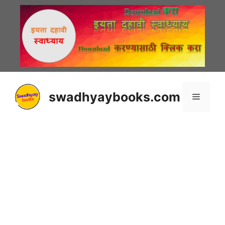
Skip
to
content
swadhyaybooks.com
Menu