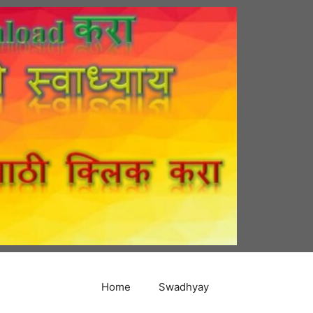
Home
Swadhyay