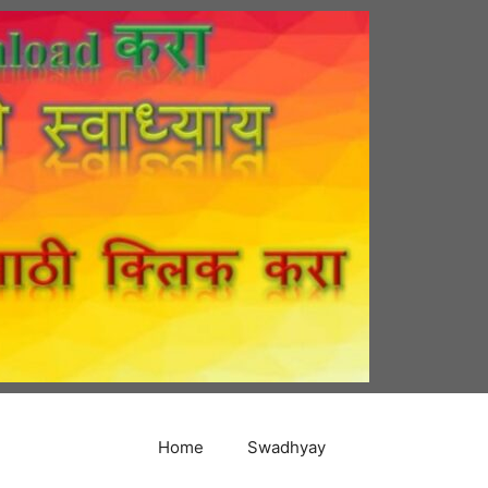
Home
Swadhyay