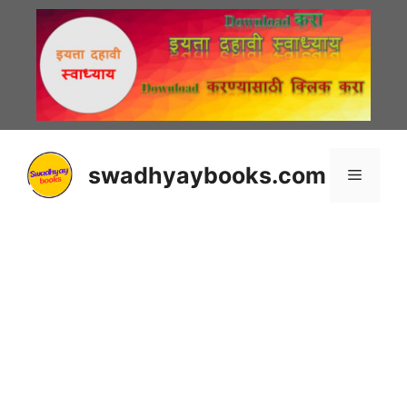
Skip
to
content
swadhyaybooks.com
Menu