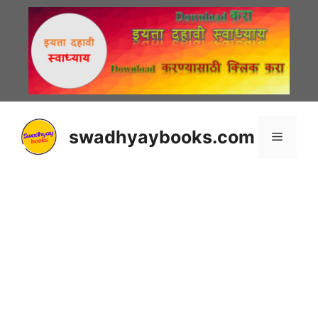
Skip
to
content
swadhyaybooks.com
Menu