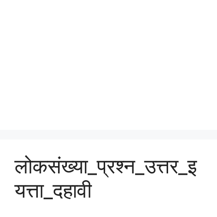
लोकसंख्या_प्रश्न_उत्तर_इ
यत्ता_दहावी