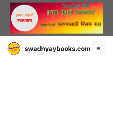
Skip
to
content
swadhyaybooks.com
Menu