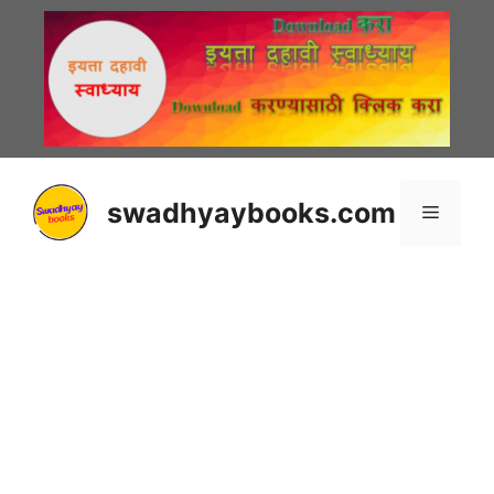
Skip
to
content
swadhyaybooks.com
Menu