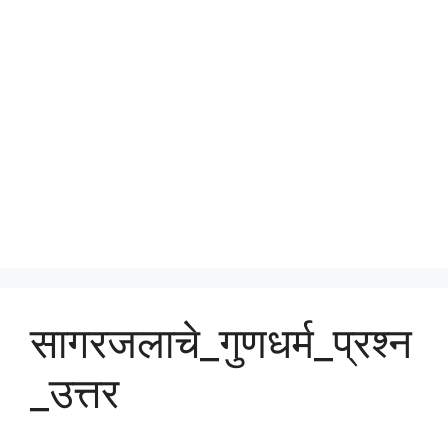
सागरजलाचे_गुणधर्म_प्रश्न
_उत्तर