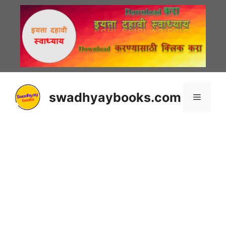
Skip
to
content
swadhyaybooks.com
Menu