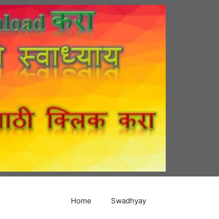
Home
Swadhyay