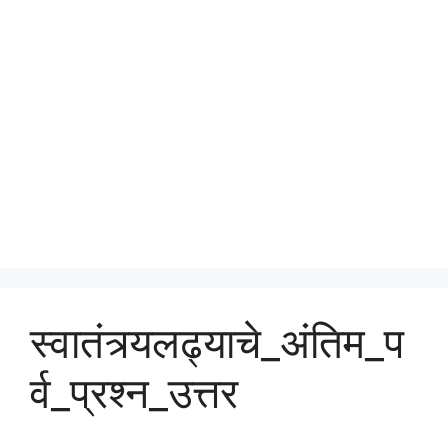
स्वातंत्र्यलढ्याचे_अंतिम_प
र्व_प्रश्न_उत्तर