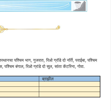
 राजस्थानचा पश्चिम भाग, गुजरात, रिओ ग्राॅडे दो नॉर्ते, पराईबा, पश्चिम
स, पश्चिम बंगाल, रिओ ग्रांडे दो सुल, सांता कॅटरिना, गोवा.
ब्राझील