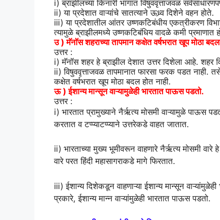
i) ब्राझीलच्या किनारी भागात विषुववृत्ताजवळ सर्वसाधा
ii) या प्रदेशात वाऱ्यांचे सातत्याने ऊध्र्व दिशेने वहन होते.
iii) या प्रदेशातील आंतर उष्णकटिबंधीय एकत्रीकरण विभाग 
त्यामुळे ब्राझीलमध्ये उष्णकटिबंधिय वादळे कमी प्रमाणात 
उ ) मॅनाॅस शहराच्या तापमान कक्षेत वर्षभरात खूप मोठा बद
उत्तर :
i) मॅनाॅस शहर हे ब्राझील देशात उत्तर दिशेला आहे. शहर व
ii) विषुववृत्ताजवळ तापमानात फारसा फरक पडत नाही. तसेच 
कक्षेत वर्षभरात खूप मोठा बदल होत नाही.
ऊ ) ईशान्य मान्सून वाऱ्यामुळेही भारतात पाऊस पडतो.
उत्तर :
i) भारतात प्रामुख्याने नैर्ऋत्य मोसमी वाऱ्यामुळे पाऊस पड
करतात व टप्प्याटप्प्याने उत्तरेकडे वाहत जातात.
ii) भारताच्या मुख्य भूमीवरून वाहणारे नैर्ऋत्य मोसमी वारे 
वारे परत हिंदी महासागराकडे मागे फिरतात.
iii) ईशान्य दिशेकडून वाहणाऱ्या ईशान्य मान्सून वाऱ्यांमुळे
प्रकारे, ईशान्य मान्न वाऱ्यांमुळेही भारतात पाऊस पडतो.