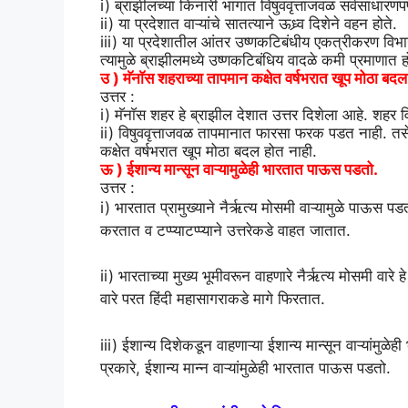
i) ब्राझीलच्या किनारी भागात विषुववृत्ताजवळ सर्वसाधा
ii) या प्रदेशात वाऱ्यांचे सातत्याने ऊध्र्व दिशेने वहन होते.
iii) या प्रदेशातील आंतर उष्णकटिबंधीय एकत्रीकरण विभाग 
त्यामुळे ब्राझीलमध्ये उष्णकटिबंधिय वादळे कमी प्रमाणात 
उ ) मॅनाॅस शहराच्या तापमान कक्षेत वर्षभरात खूप मोठा बद
उत्तर :
i) मॅनाॅस शहर हे ब्राझील देशात उत्तर दिशेला आहे. शहर व
ii) विषुववृत्ताजवळ तापमानात फारसा फरक पडत नाही. तसेच 
कक्षेत वर्षभरात खूप मोठा बदल होत नाही.
ऊ ) ईशान्य मान्सून वाऱ्यामुळेही भारतात पाऊस पडतो.
उत्तर :
i) भारतात प्रामुख्याने नैर्ऋत्य मोसमी वाऱ्यामुळे पाऊस पड
करतात व टप्प्याटप्प्याने उत्तरेकडे वाहत जातात.
ii) भारताच्या मुख्य भूमीवरून वाहणारे नैर्ऋत्य मोसमी वारे 
वारे परत हिंदी महासागराकडे मागे फिरतात.
iii) ईशान्य दिशेकडून वाहणाऱ्या ईशान्य मान्सून वाऱ्यांमुळे
प्रकारे, ईशान्य मान्न वाऱ्यांमुळेही भारतात पाऊस पडतो.