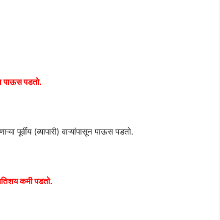
ाणात पाऊस पडतो.
या पूर्वीय (व्यापारी) वाऱ्यांपासून पाऊस पडतो.
स अतिशय कमी पडतो.