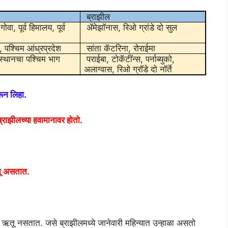
ब्राझील
वा, पूर्व हिमालय, पूर्व
ॲमेझाॅनास, रिओ ग्रांडे दो सुल
 पश्चिम आंध्रप्रदेश
सांता कॅटरिना, रोराईमा
स्थानचा पश्चिम भाग
पराईबा, टोकॅटींन्स, पर्नाब्युको,
अलाग्वास, रिओ ग्राॅडे दो नॉर्ते
करून लिहा.
ब्राझीलच्या हवामानावर होतो.
ऋतू असतात.
 ऋतू नसतात. जसे ब्राझीलमध्ये जानेवारी महिन्यात उन्हाळा असतो