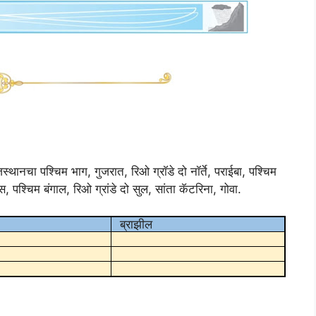
 राजस्थानचा पश्चिम भाग, गुजरात, रिओ ग्राॅडे दो नॉर्ते, पराईबा, पश्चिम
स, पश्चिम बंगाल, रिओ ग्रांडे दो सुल, सांता कॅटरिना, गोवा.
ब्राझील