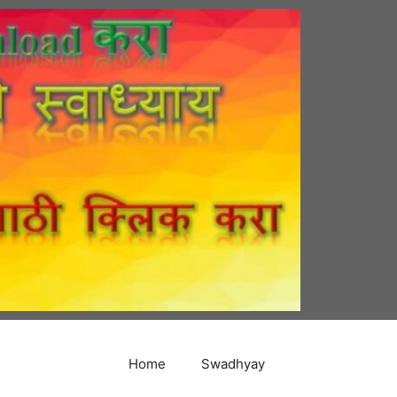
Home
Swadhyay