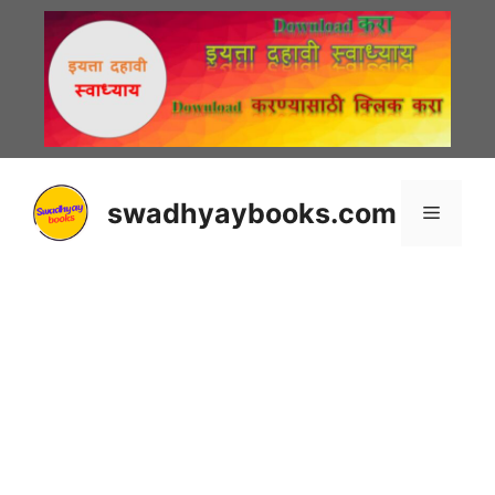
Skip
to
content
swadhyaybooks.com
Menu