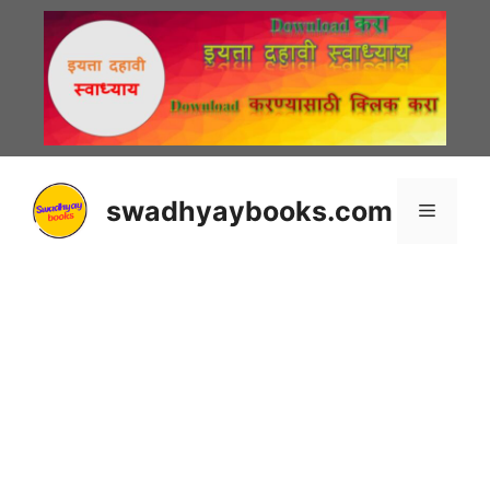
Skip
to
content
swadhyaybooks.com
Menu