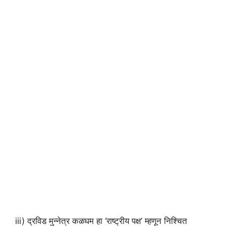
iii) द्रविड मुन्नेत्र कळघम हा ‘राष्ट्रीय पक्ष’ म्हणून निश्चित