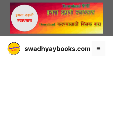
Skip
to
content
swadhyaybooks.com
Menu