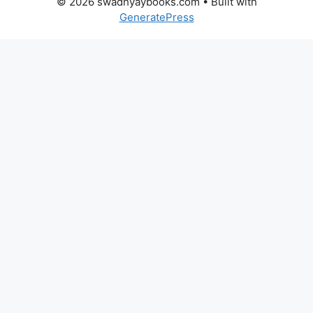
© 2026 swadhyaybooks.com
• Built with
GeneratePress