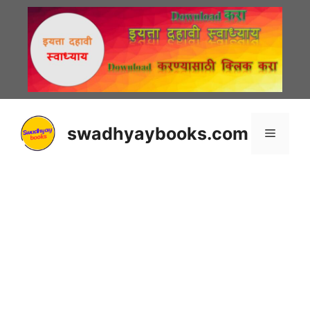
Skip
to
content
swadhyaybooks.com
Menu