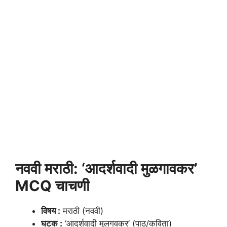
नववी मराठी: ‘आदर्शवादी मुळगावकर’
MCQ चाचणी
विषय :
मराठी (नववी)
घटक :
‘आदर्शवादी मुलगवकर’ (पाठ/कविता)