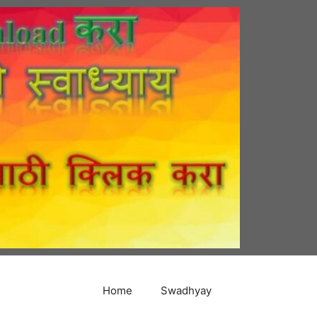
Home
Swadhyay