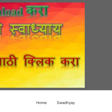
Home
Swadhyay