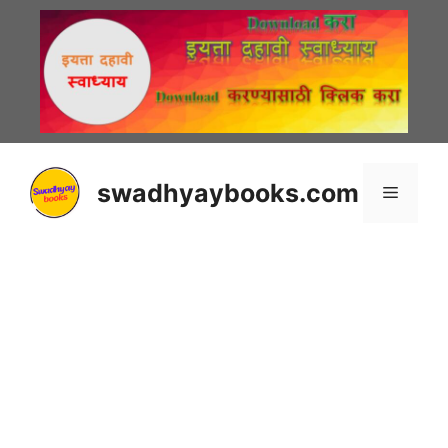
Skip
to
content
swadhyaybooks.com
Menu