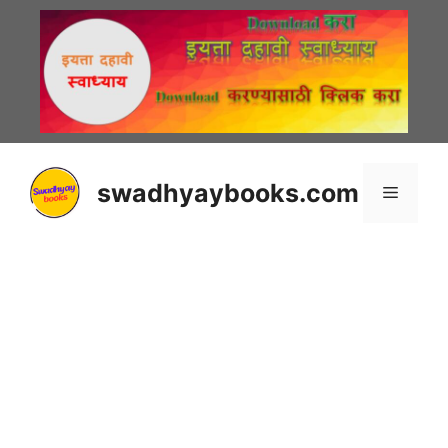
Skip
to
content
swadhyaybooks.com
Menu