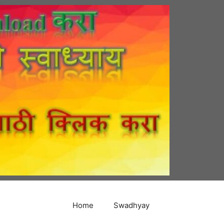
Home
Swadhyay