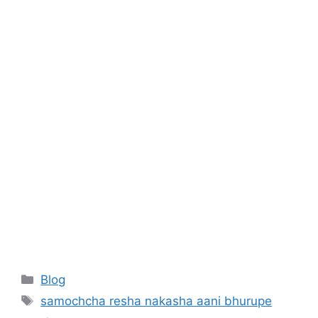
Categories
Blog
Tags
samochcha resha nakasha aani bhurupe