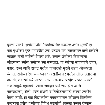
इयत्ता सातवी भूगोलमधील
“समोच्च रेषा नकाशा आणि भूरूपे”
हा
पाठ पृथ्वीच्या पृष्ठभागावरील उंच-सखल भाग नकाशावर कसे दर्शवले
जातात याची माहिती देणारा आहे. समान उंचीच्या ठिकाणांना
जोडणाऱ्या रेषांना समोच्च रेषा म्हणतात. या रेषांच्या साहाय्याने डोंगर,
पठार, दऱ्या आणि सपाट प्रदेश यांसारखी भूरूपे सहज ओळखता
येतात. समोच्च रेषा जवळजवळ असतील तर प्रदेश तीव्र उताराचा
असतो, तर रेषांमध्ये जास्त अंतर असल्यास प्रदेश सपाट असतो.
नकाशांमुळे भूपृष्ठाची रचना समजून घेणे सोपे होते आणि
जलसंधारण, शेती, रस्ते बांधणी व नियोजनासाठी त्यांचा उपयोग
केला जातो. हा पाठ विद्यार्थ्यांना नकाशावाचन कौशल्य विकसित
करण्यास तसेच पृथ्वीच्या विविध भूरूपांची ओळख करून देण्यास