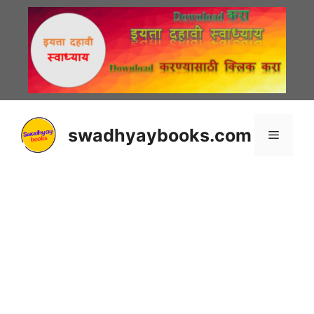
Skip
to
content
swadhyaybooks.com
Menu