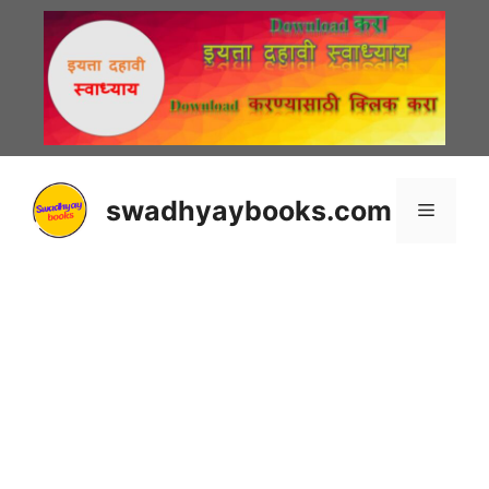
Skip
to
content
swadhyaybooks.com
Menu