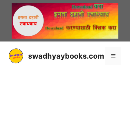
Skip
to
content
swadhyaybooks.com
Menu