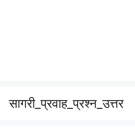
सागरी_प्रवाह_प्रश्न_उत्तर