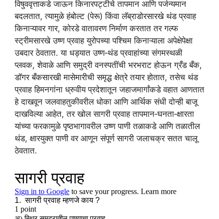
विषुववृत्ताकडे जाऊन किनारपट्टीचे तापमान आणि पर्जन्यमान
बदलतात, त्यामुळे हंबोल्ट (पेरू) किंवा लॅब्राडोरसारखे थंड प्रवाह
किनाऱ्यावर गार, कोरडे वातावरण निर्माण करतात तर गल्फ
स्ट्रीमसारखे उष्ण प्रवाह युरोपच्या पश्चिम किनाऱ्याला अपेक्षेपेक्षा
उबदार ठेवतात. या धड्यात उष्ण‑थंड प्रवाहांच्या संगमस्थळी
प्लवक, शेवाळे आणि समुद्री वनस्पतींची भरभराट होऊन ग्रँड बँक,
डॉगर बँकसारखी मासेमारीची समृद्ध क्षेत्रे तयार होतात, तसेच थंड
प्रवाह हिमनगांना ध्रुवीय प्रदेशातून जहाजमार्गांकडे वहात आणतात
हे दाखवून जलवाहतुकीवरील धोका आणि आर्थिक संधी दोन्ही बाजू
दाखविल्या आहेत, तर खोल सागरी प्रवाह तापमान‑घनता‑क्षारता
यांच्या फरकामुळे पृष्ठभागावरील उष्ण पाणी तळाकडे आणि तळातील
थंड, क्षारयुक्त पाणी वर आणून संपूर्ण सागरी जलाचक्र सतत चालू
ठेवतात.