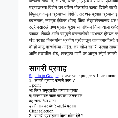
पाण्याचे तापमान, क्षारता, घनता, ग्रहीय वारे आणि पृथ्वीच्
घड्याळाच्या दिशेने तर दक्षिण गोलार्धात उलट दिशेने वा
विषुववृत्ताकडून ध्रुवांच्या दिशेने, तर थंड प्रवाह ध्रुवा
बदलतात, त्यामुळे हंबोल्ट (पेरू) किंवा लॅब्राडोरसारखे थ
स्ट्रीमसारखे उष्ण प्रवाह युरोपच्या पश्चिम किनाऱ्याला अपेक्
प्लवक, शेवाळे आणि समुद्री वनस्पतींची भरभराट होऊन ग्रँ
थंड प्रवाह हिमनगांना ध्रुवीय प्रदेशातून जहाजमार्गां
दोन्ही बाजू दाखविल्या आहेत, तर खोल सागरी प्रवाह तापमा
आणि तळातील थंड, क्षारयुक्त पाणी वर आणून संपूर्ण साग