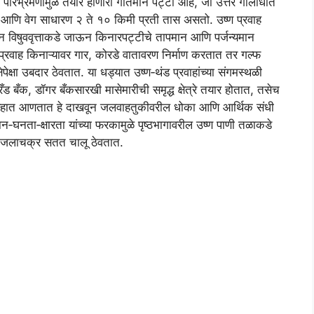
या परिभ्रमणामुळे तयार होणारी गतिमान पट्टी आहे, जी उत्तर गोलार्धात
हते आणि वेग साधारण २ ते १० किमी प्रती तास असतो. उष्ण प्रवाह
ंकडून विषुववृत्ताकडे जाऊन किनारपट्टीचे तापमान आणि पर्जन्यमान
ंड प्रवाह किनाऱ्यावर गार, कोरडे वातावरण निर्माण करतात तर गल्फ
षेपेक्षा उबदार ठेवतात. या धड्यात उष्ण‑थंड प्रवाहांच्या संगमस्थळी
ड बँक, डॉगर बँकसारखी मासेमारीची समृद्ध क्षेत्रे तयार होतात, तसेच
कडे वहात आणतात हे दाखवून जलवाहतुकीवरील धोका आणि आर्थिक संधी
न‑घनता‑क्षारता यांच्या फरकामुळे पृष्ठभागावरील उष्ण पाणी तळाकडे
री जलाचक्र सतत चालू ठेवतात.