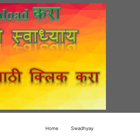
Home
Swadhyay