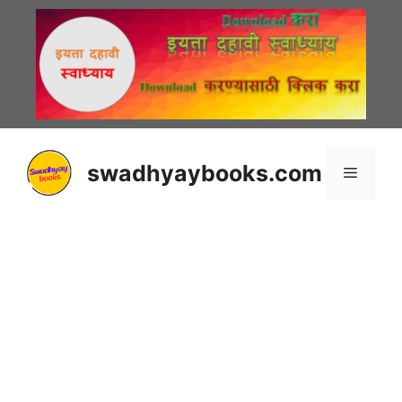
Skip
to
content
swadhyaybooks.com
Menu