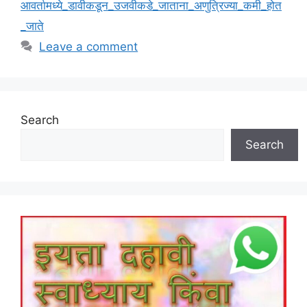
आवर्तामध्ये_डावीकडून_उजवीकडे_जाताना_अणुत्रिज्या_कमी_होत
_जाते
Leave a comment
Search
Search