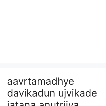
aavrtamadhye
davikadun ujvikade
jatana anutrijya