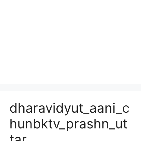
dharavidyut_aani_c
hunbktv_prashn_ut
tar