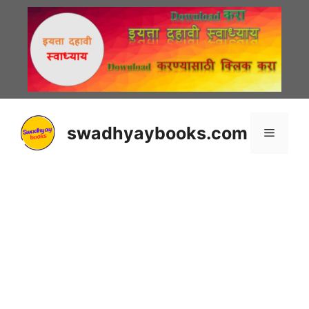
Skip
to
content
swadhyaybooks.com
Menu