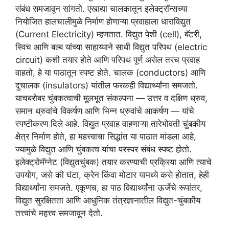
संबंध समजावून सांगतो. एखाद्या चालकातून इलेक्ट्रॉन्सच्या
नियोजित हालचालीमुळे निर्माण होणाऱ्या प्रवाहाला धाराविद्युत
(Current Electricity) म्हणतात. विद्युत पेशी (cell), बॅटरी,
स्विच आणि बल्ब यांच्या साहाय्याने साधी विद्युत परिपथ (electric
circuit) कशी तयार होते आणि परिपथ पूर्ण असेल तरच प्रवाह
वाहतो, हे या पाठातून स्पष्ट होते. चालक (conductors) आणि
दुचालक (insulators) यांतील फरकही विद्यार्थ्यांना समजतो.
याचबरोबर चुंबकत्वाची मूलभूत संकल्पना — उत्तर व दक्षिण ध्रुव,
समान ध्रुवांचे विकर्षण आणि भिन्न ध्रुवांचे आकर्षण — यांचे
स्पष्टीकरण दिले आहे. विद्युत प्रवाह वाहणाऱ्या तारेभोवती चुंबकीय
क्षेत्र निर्माण होते, हा महत्त्वाचा सिद्धांत या पाठात मांडला आहे,
ज्यामुळे विद्युत आणि चुंबकत्व यांचा परस्पर संबंध स्पष्ट होतो.
इलेक्ट्रोमॅग्नेट (विद्युतचुंबक) तयार करण्याची प्रक्रिया आणि त्याचे
उपयोग, जसे की घंटा, क्रेन किंवा मोटार यामध्ये कसे होतात, हेही
विद्यार्थ्यांना समजते. एकूणच, हा पाठ विद्यार्थ्यांना ऊर्जेचे रूपांतर,
विद्युत सुरक्षितता आणि आधुनिक तंत्रज्ञानातील विद्युत-चुंबकीय
तत्त्वांचे महत्त्व समजावून देतो.