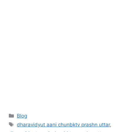
Categories
Blog
Tags
dharavidyut aani chunbktv prashn uttar
,