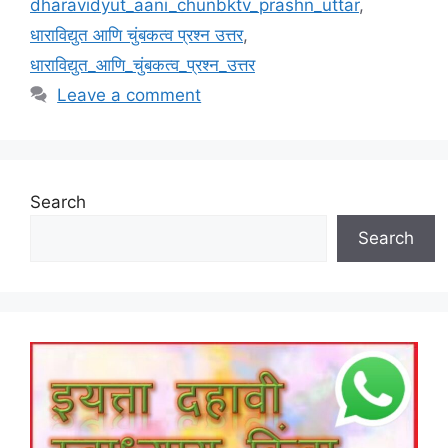
dharavidyut_aani_chunbktv_prashn_uttar
,
धाराविद्युत आणि चुंबकत्व प्रश्न उत्तर
,
धाराविद्युत_आणि_चुंबकत्व_प्रश्न_उत्तर
Leave a comment
Search
Search