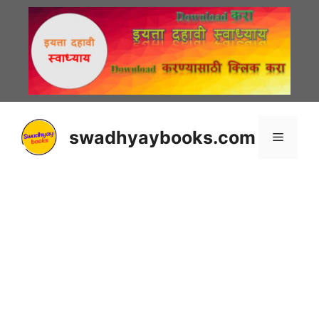
Skip
to
content
swadhyaybooks.com
Menu