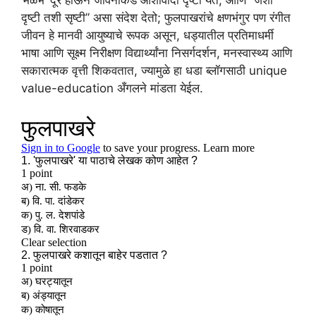
‘मळभ’ दूर होऊन जीवनाकडे आशावादी दृष्टी येते, आणि “जशी
दृष्टी तशी सृष्टी” असा संदेश देतो; फुलपाखरांचे क्षणभंगुर पण रंगीत
जीवन हे मानवी आयुष्याचे रूपक असून, धड्यातील प्रतिमाधर्मी
भाषा आणि सूक्ष्म निरीक्षण विद्यार्थ्यांना निसर्गदर्शन, मनस्वास्थ्य आणि
सकारात्मक वृत्ती शिकवतात, ज्यामुळे हा धडा ब्लॉगसाठी unique
value-education अँगलने मांडता येईल.