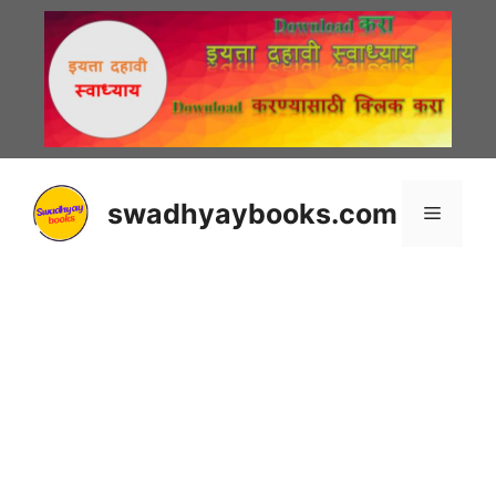
Skip
to
content
swadhyaybooks.com
Menu