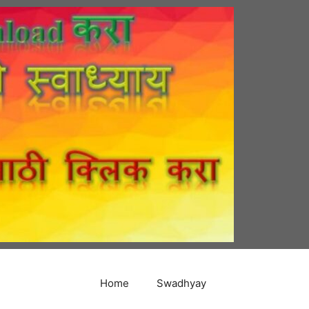
Home
Swadhyay